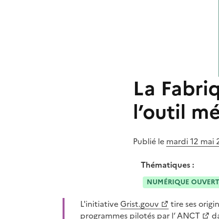
La Fabriq
l’outil 
Publié le
mardi 12 mai
Thématiques :
NUMÉRIQUE OUVER
L'initiative
Grist.gouv
tire ses ori
(Ouvre une nouvelle fenêtre)
programmes pilotés par l’
ANCT
da