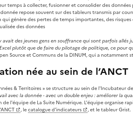
ur temps à collecter, fusionner et consolider des données
ite donnée repose souvent sur des tableurs transmis par cour
n qui génère des pertes de temps importantes, des risques d’
tualisée des données
l y avait des jeunes gens en souffrance qui sont parfois allés j
Excel plutôt que de faire du pilotage de politique, ce pour q
pen Source et Communs de la DINUM, qui a notamment str
ation née au sein de l’ANCT
nées & Territoires » se structure au sein de l'Incubateur de
avail avec la donnée - avec un double enjeu : améliorer la qual
in de l'équipe de La Suite Numérique
.
L'équipe organise rap
 l'ANCT
, le
catalogue d'indicateurs
, et le tableur Grist.