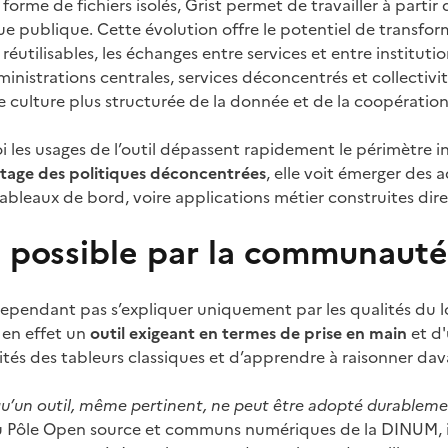
forme de fichiers isolés, Grist permet de travailler à par
 publique. Cette évolution offre le potentiel de transform
utilisables, les échanges entre services et entre institution
inistrations centrales, services déconcentrés et collectivi
une culture plus structurée de la donnée et de la coopération
s usages de l’outil dépassent rapidement le périmètre init
otage des politiques déconcentrées
, elle voit émerger des a
 tableaux de bord, voire applications métier construites di
 possible par la communauté
 cependant pas s’expliquer uniquement par les qualités du l
e en effet un
outil exigeant en termes de prise en main
et d'
 hérités des tableurs classiques et d’apprendre à raisonner 
tat qu’un outil, même pertinent, ne peut être adopté durab
 Pôle Open source et communs numériques de la DINUM, il 