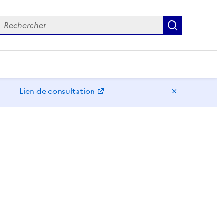
echercher
Recherch
Lien de consultation
Masquer l