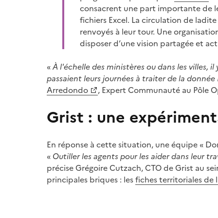
(Ouvre une nouvelle fenêtre)
consacrent une part importante de le
fichiers Excel. La circulation de lad
renvoyés à leur tour. Une organisatio
disposer d’une vision partagée et ac
«
À l'échelle des ministères ou dans les villes, i
passaient leurs journées à traiter de la donnée 
(Ouvre une nouvelle fenêtre)
Arredondo
, Expert Communauté au Pôle O
Grist : une expériment
En réponse à cette situation, une équipe « Don
«
Outiller les agents pour les aider dans leur tr
précise Grégoire Cutzach, CTO de Grist au se
principales briques : les
fiches territoriales de
(Ouvre une nouvelle fenêtre)
(Ouvre une nouvelle fenêtre)