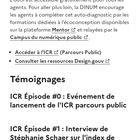
agents. Pour aller plus loin, la DINUM encourage
les agents à compléter cet auto-diagnostic par les
formations dédiées à l’écoconception disponibles
sur la plateforme
Mentor
et relayées par le
(Ouvre une nouvelle fenêtre)
(Ouvre une nouvelle fenêtre)
Campus du numérique public
.
(Ouvre une nouvelle fenêtre)
Accéder à l'ICR
(Parcours Public)
(Ouvre une nouvelle fenêtre)
Consulter les ressources Design.gouv
Témoignages
ICR Épisode #0 : Evénement de
lancement de l'ICR parcours public
ICR Épisode #1 : Interview de
Stéphanie Schaer sur l'index de