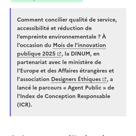
Comment concilier qualité de service,
accessibilité et réduction de
l’empreinte environnementale ? À
l'occasion du
Mois de l'innovation
(Ouvre une nouvelle fenêtre)
publique 2025
, la DINUM, en
partenariat avec le ministère de
l'Europe et des Affaires étrangères et
l'association
Designers Éthiques
, a
(Ouvre une nouvelle fenêtre)
lancé le parcours « Agent Public » de
l'Index de Conception Responsable
(ICR).