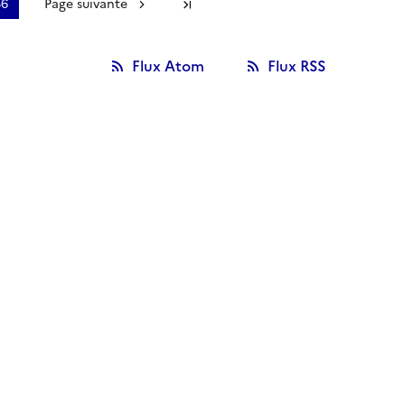
36
Page suivante
Dernière page
Flux Atom
Flux RSS