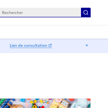
echercher
Recherch
Lien de consultation
Masquer l