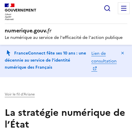
Recherc
GOUVERNEMENT
numerique.gouv.
fr
Le numérique au service de l'efficacité de l'action publique
Ma
FranceConnect fête ses 10 ans : une
Lien de
décennie au service de l'identité
consultation
numérique des Français
Voir le fil d’Ariane
La stratégie numérique de
l’État