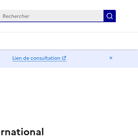
echercher
Recherch
Lien de consultation
Masquer l
ernational