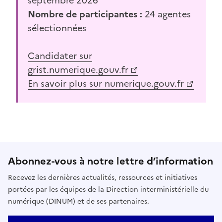
septembre 2026
Nombre de participantes :
24 agentes
sélectionnées
(Ouvre une nouvelle fenêtre)
Candidater sur
grist.numerique.gouv.fr
(Ouvre une nouvelle fenêtre)
En savoir plus sur numerique.gouv.fr
Abonnez-vous à notre lettre d’information
Recevez les dernières actualités, ressources et initiatives
portées par les équipes de la Direction interministérielle du
numérique (DINUM) et de ses partenaires.