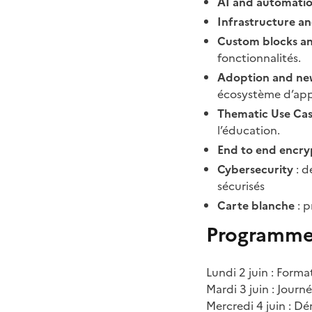
AI and automati
Infrastructure and
Custom blocks an
fonctionnalités.
Adoption and ne
écosystème d’ap
Thematic Use Cas
l’éducation.
End to end encry
Cybersecurity
: d
sécurisés
Carte blanche
: p
Programme
Lundi 2 juin : For
Mardi 3 juin : Jour
Mercredi 4 juin : D