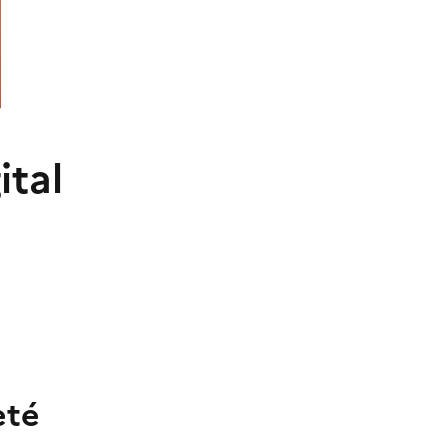
ital
eté