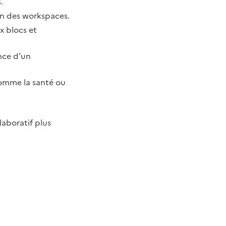
.
on des workspaces.
x blocs et
ance d’un
comme la santé ou
laboratif plus