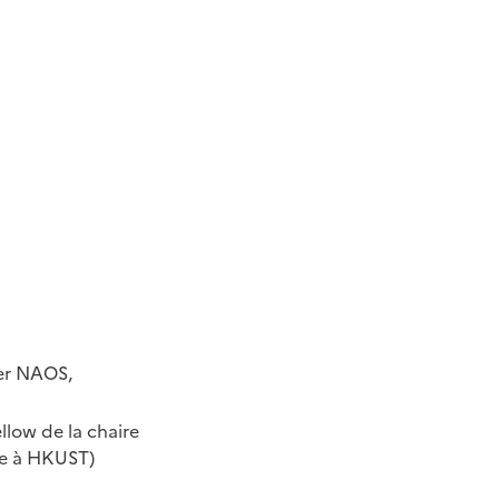
ter NAOS,
llow de la chaire
ue à HKUST)