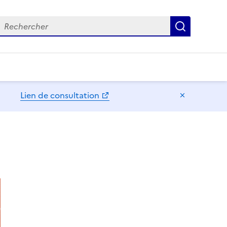
echercher
Recherch
Lien de consultation
Masquer l