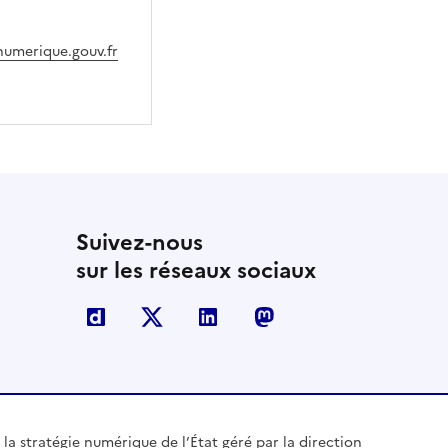
numerique.gouv.fr
Suivez-nous
sur les réseaux sociaux
Dailymotion
X
Linkedin
Mastodon
 la stratégie numérique de l’État géré par la direction