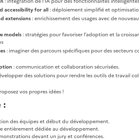
on
: intégration de l’IA pour des fonctionnalités intelligentes
 accessibility for all
: déploiement simplifié et optimisati
d extensions
: enrichissement des usages avec de nouveau
w models
: stratégies pour favoriser l’adoption et la croiss
ps
es
: imaginer des parcours spécifiques pour des secteurs 
ption
: communication et collaboration sécurisées.
évelopper des solutions pour rendre les outils de travail col
roposez vos propres idées !
 :
mation des équipes et début du développement.
née entièrement dédiée au développement.
émonstrations devant un jury et conférences.