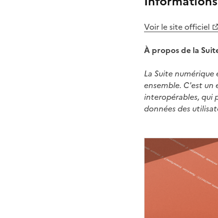
Informations 
(Ouvre une nouvelle
Voir le site officiel
À propos de la Suit
La Suite numérique e
ensemble. C'est un es
interopérables, qui 
données des utilisat