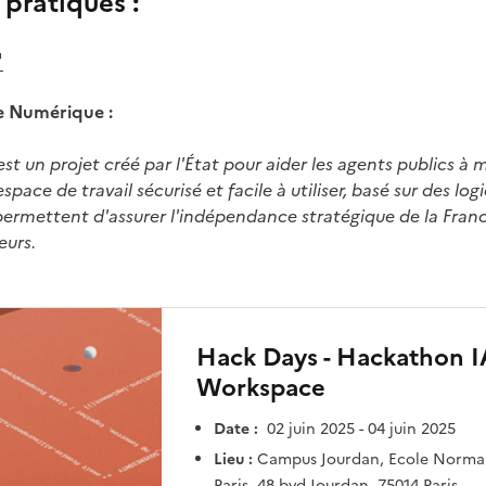
pratiques :
 fenêtre)
e Numérique :
st un projet créé par l'État pour aider les agents publics à m
pace de travail sécurisé et facile à utiliser, basé sur des logic
permettent d'assurer l'indépendance stratégique de la France
eurs.
Hack Days - Hackathon IA
Workspace
Date :
02 juin 2025 - 04 juin 2025
Lieu :
Campus Jourdan, Ecole Normal
Paris, 48 bvd Jourdan, 75014 Paris.