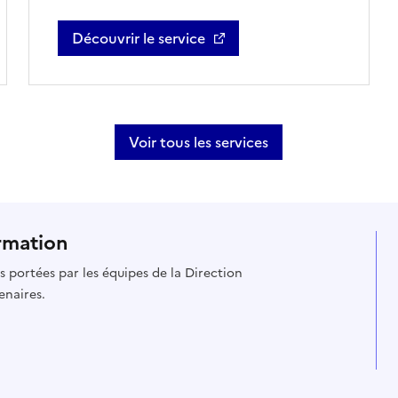
Découvrir le service
data.gouv.fr - Ouvre une nouvel fenêtre
Voir tous les services
rmation
es portées par les équipes de la Direction
enaires.