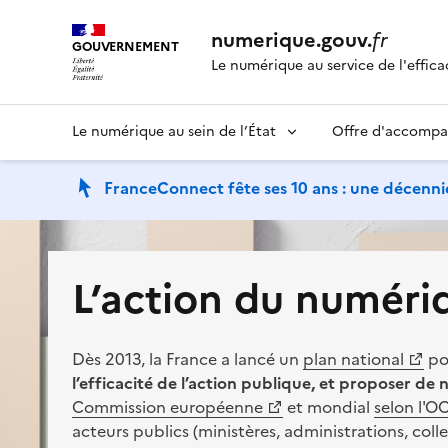
numerique.gouv.
fr
GOUVERNEMENT
Le numérique au service de l'effica
Le numérique au sein de l’État
Offre d'accomp
FranceConnect fête ses 10 ans : une décennie
L’action du numériq
Dès 2013, la France a lancé un
plan national
po
(Ouvre une nouvelle fenêtre)
l’efficacité de l’action publique, et proposer de
(Ouvre une nouvelle fenêtre)
Commission européenne
et mondial
selon l'O
(Ouvre une nouvelle fenêtre)
acteurs publics (ministères, administrations, colle