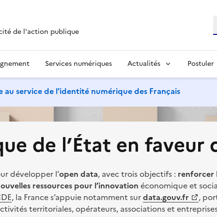
R
cité de l'action publique
agnement
Services numériques
Actualités
Postuler
 au service de l'identité numérique des Français
ue de l’État en faveur
ur développer l’
open data
, avec trois objectifs :
renforcer
 nouvelles ressources pour l’innovation
économique et socia
CDE
, la France s’appuie notamment sur
data.gouv.fr
, por
ctivités territoriales, opérateurs, associations et entreprise