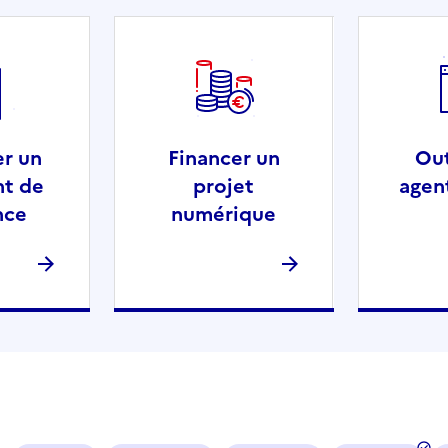
er un
Financer un
Out
t de
projet
agen
nce
numérique