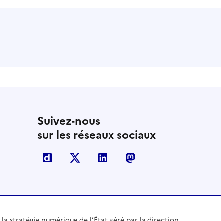
Suivez-nous
sur les réseaux sociaux
Dailymotion
X
Linkedin
Mastodon
 la stratégie numérique de l’État géré par la direction