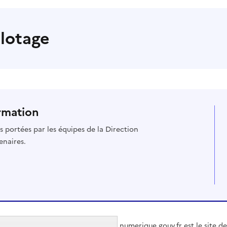
ilotage
rmation
es portées par les équipes de la Direction
enaires.
numerique.gouv.fr est le site de