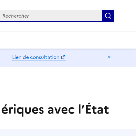
echercher
Recherch
Lien de consultation
Masquer l
mériques avec l’État