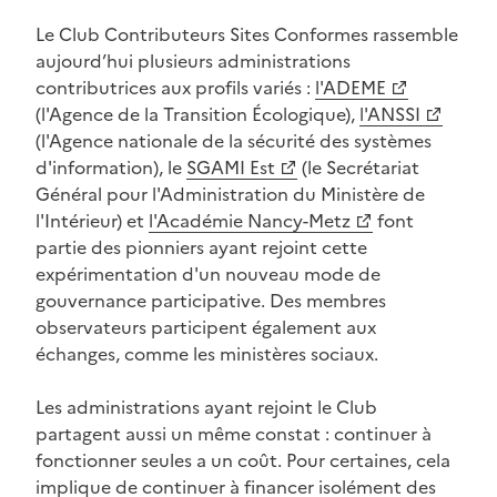
Le Club Contributeurs Sites Conformes rassemble
aujourd’hui plusieurs administrations
contributrices aux profils variés :
l'ADEME
(Ouvre une nouvelle fenêtre)
(l'Agence de la Transition Écologique),
l'ANSSI
(Ouvre une nouvelle fenêtre)
(l'Agence nationale de la sécurité des systèmes
d'information), le
SGAMI Est
(le Secrétariat
(Ouvre une nouvelle fenêtre)
Général pour l'Administration du Ministère de
l'Intérieur) et
l'Académie Nancy-Metz
font
(Ouvre une nouvelle fenêtre)
partie des pionniers ayant rejoint cette
expérimentation d'un nouveau mode de
gouvernance participative. Des membres
observateurs participent également aux
échanges, comme les ministères sociaux.
Les administrations ayant rejoint le Club
partagent aussi un même constat : continuer à
fonctionner seules a un coût. Pour certaines, cela
implique de continuer à financer isolément des