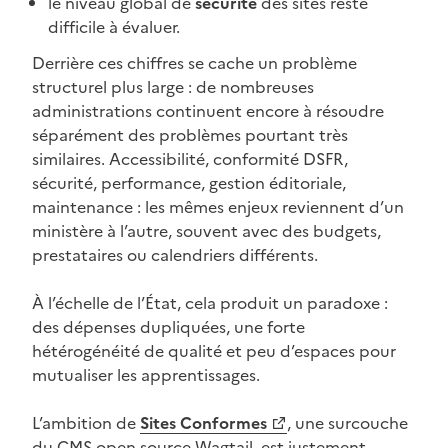
le niveau global de
sécurité
des sites reste
difficile à évaluer.
Derrière ces chiffres se cache un problème
structurel plus large : de nombreuses
administrations continuent encore à résoudre
séparément des problèmes pourtant très
similaires. Accessibilité, conformité DSFR,
sécurité, performance, gestion éditoriale,
maintenance : les mêmes enjeux reviennent d’un
ministère à l’autre, souvent avec des budgets,
prestataires ou calendriers différents.
À l’échelle de l’État, cela produit un paradoxe :
des dépenses dupliquées, une forte
hétérogénéité de qualité et peu d’espaces pour
mutualiser les apprentissages.
L’ambition de
Sites Conformes
, une surcouche
(Ouvre une nouvelle fenêtre)
du CMS open source Wagtail, est justement