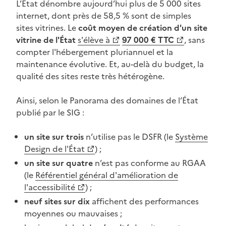
L’État dénombre aujourd’hui plus de 5 000 sites
internet, dont près de 58,5 % sont de simples
sites vitrines. Le
coût moyen de création d'un site
vitrine de l'État
s'élève à
97 000 € TTC
, sans
(Ouvre une nouvelle fenêtre)
(Ouvre une nouvelle fenêtre)
compter l'hébergement pluriannuel et la
maintenance évolutive. Et, au-delà du budget, la
qualité des sites reste très hétérogène.
Ainsi, selon le Panorama des domaines de l’État
publié par le SIG :
un site sur trois
n’utilise pas le DSFR (le
Système
(Ouvre une nouvelle fenêtre)
Design de l'État
) ;
un site sur quatre
n’est pas conforme au RGAA
(le
Référentiel général d'amélioration de
(Ouvre une nouvelle fenêtre)
l'accessibilité
) ;
neuf sites sur dix
affichent des performances
moyennes ou mauvaises ;