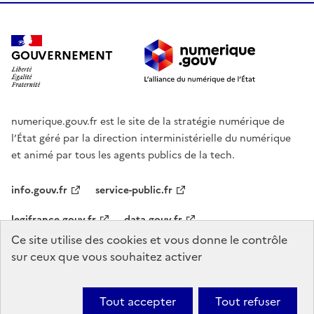
GOUVERNEMENT
numerique.gouv.fr est le site de la stratégie numérique de
l’État géré par la direction interministérielle du numérique
et animé par tous les agents publics de la tech.
info.gouv.fr
service-public.fr
legifrance.gouv.fr
data.gouv.fr
Ce site utilise des cookies et vous donne le contrôle
sur ceux que vous souhaitez activer
Agenda
Nous contacter
Mentions légales
Accessibilité :
partiellement conforme
Plan du site
Gestion des cookies
Tout accepter
Tout refuser