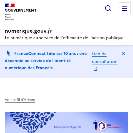
Recherc
GOUVERNEMENT
numerique.gouv.
fr
Le numérique au service de l'efficacité de l'action publique
Ma
FranceConnect fête ses 10 ans : une
Lien de
décennie au service de l'identité
consultation
numérique des Français
Voir le fil d’Ariane