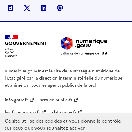
Dailymotion
X
Linkedin
Mastodon
GOUVERNEMENT
numerique.gouv.fr est le site de la stratégie numérique de
l’État géré par la direction interministérielle du numérique
et animé par tous les agents publics de la tech.
info.gouv.fr
service-public.fr
legifrance.gouv.fr
data.gouv.fr
Ce site utilise des cookies et vous donne le contrôle
sur ceux que vous souhaitez activer
Agenda
Nous contacter
Mentions légales
Accessibilité :