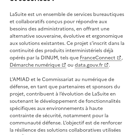
LaSuite est un ensemble de services bureautiques
et collaboratifs conçus pour répondre aux
besoins des administrations, en offrant une
alternative souveraine, évolutive et ergonomique
aux solutions existantes. Ce projet s’inscrit dans la
continuité des produits interministériels déjà
opérés par la DINUM, tels que
FranceConnect
,
(Ouvre une nouvelle fenêtre)
(Ouvre une nouvelle fenêtre)
Démarche numérique
ou
data.gouv.fr
.
(Ouvre une nouvelle fenêtre)
L’AMIAD et le Commissariat au numérique de
défense, en tant que partenaires et sponsors du
projet, contribuent à l’évolution de LaSuite en
soutenant le développement de fonctionnalités
spécifiques aux environnements à haute
contrainte de sécurité, notamment pour la
communauté défense. L’objectif est de renforcer
la résilience des solutions collaboratives utilisées