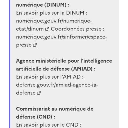
numérique (DINUM) :
En savoir plus sur la DINUM :
(Ouvre une nouvelle fenêtre)
numerique.gouv.fr/numerique-
etat/dinum
Coordonnées presse :
(Ouvre une nouvelle fenêtre)
numerique.gouv.fr/sinformer/espace-
presse
Agence ministérielle pour l'intelligence
artificielle de défense (AMIAD) :
En savoir plus sur l’AMIAD :
(Ouvre une nouvelle fenêtre)
defense.gouv.fr/amiad-agence-ia-
defense
Commissariat au numérique de
défense (CND) :
En savoir plus sur le CND :