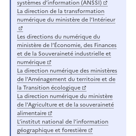
systèmes d’information (ANSSI)
(Ouvre une nouvelle fenêtre)
La direction de la transformation
numérique du ministère de l’Intérieur
(Ouvre une nouvelle fenêtre)
Les directions du numérique du
ministère de l’Économie, des Finances
et de la Souveraineté industrielle et
numérique
(Ouvre une nouvelle fenêtre)
La direction numérique des ministères
de l’Aménagement du territoire et de
la Transition écologique
(Ouvre une nouvelle fenêtre)
La direction numérique du ministère
de l’Agriculture et de la souveraineté
alimentaire
(Ouvre une nouvelle fenêtre)
L’institut national de l’information
géographique et forestière