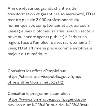
Afin de réussir ses grands chantiers de
transformation et garantir sa souveraineté, l’État
recrute plus de 2 000 professionnels du
numérique aux compétences et aux parcours
variés (jeunes diplômés, salariés issus du secteur
privé ou encore agents publics) à Paris et en
région. Face à l’ampleur de ses recrutements à
venir, l’État affirme sa place comme employeur
majeur du numérique.
Consulter les offres d’emploi sur
(Ouvre une nouvelle fenêtre)
https://choisirleservicepublic.gouv.fr/nos-
offres/filtres/domaine/3522/
Consulter le programme complet :
(Ouvre une nouvelle fenêtre)
https://www.numerique.gouv.fr/agenda/un-
pavillon-num%C3%A9rique-de-l%C3%A9tat-