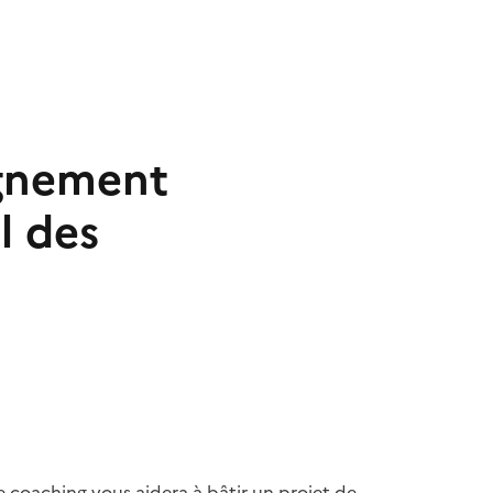
gnement
l des
 coaching vous aidera à bâtir un projet de