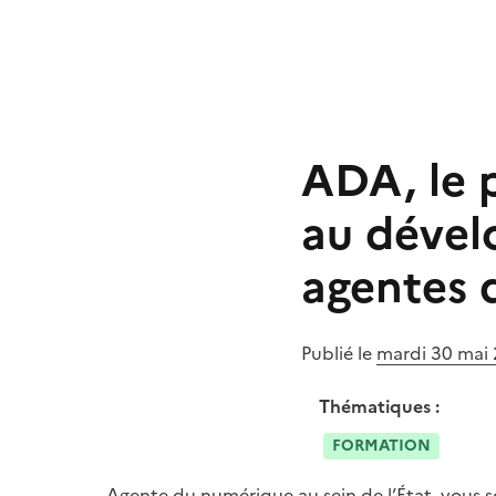
ADA, le
au dével
agentes 
Publié le
mardi 30 mai
Thématiques :
FORMATION
Agente du numérique au sein de l’État, vous s