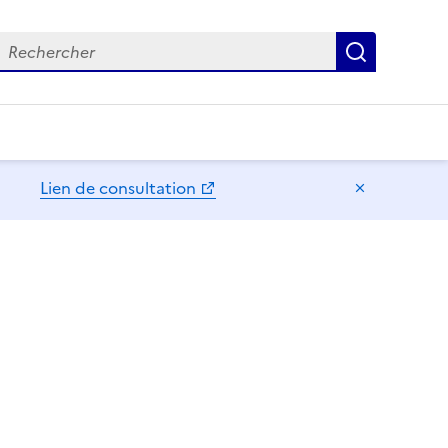
echercher
Recherch
Lien de consultation
Masquer l