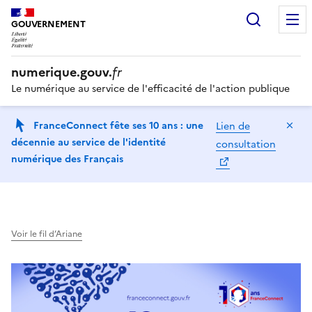
Recherc
GOUVERNEMENT
numerique.gouv.
fr
Le numérique au service de l'efficacité de l'action publique
Ma
FranceConnect fête ses 10 ans : une
Lien de
décennie au service de l'identité
consultation
numérique des Français
Voir le fil d’Ariane