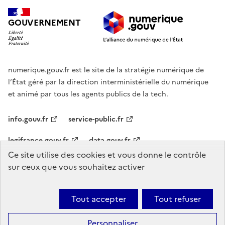
GOUVERNEMENT
numerique.gouv.fr est le site de la stratégie numérique de
l’État géré par la direction interministérielle du numérique
et animé par tous les agents publics de la tech.
info.gouv.fr
service-public.fr
legifrance.gouv.fr
data.gouv.fr
Ce site utilise des cookies et vous donne le contrôle
sur ceux que vous souhaitez activer
Agenda
Nous contacter
Mentions légales
Accessibilité :
partiellement conforme
Plan du site
Gestion des cookies
Tout accepter
Tout refuser
Sauf mention explicite de propriété intellectuelle détenue par des tiers,
les contenus de ce site sont proposés sous
licence etalab-2.0
Ce
Personnaliser