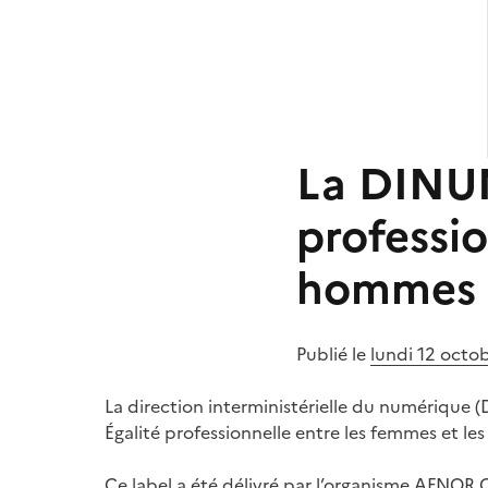
La DINUM 
professio
hommes 
Publié le
lundi 12 octo
La direction interministérielle du numérique (D
Égalité professionnelle entre les femmes et l
Ce label a été délivré par l’organisme AFNOR C