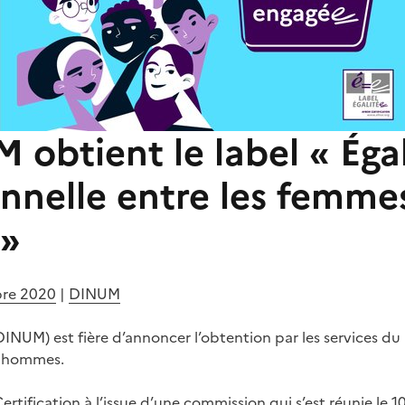
obtient le label « Égal
nnelle entre les femmes
»
bre 2020
|
DINUM
INUM) est fière d’annoncer l’obtention par les services du P
es hommes.
ertification à l’issue d’une commission qui s’est réunie le 