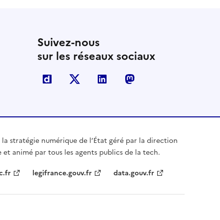
Suivez-nous
sur les réseaux sociaux
Dailymotion
X
Linkedin
Mastodon
 la stratégie numérique de l’État géré par la direction
 et animé par tous les agents publics de la tech.
c.fr
legifrance.gouv.fr
data.gouv.fr