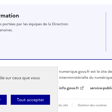
rmation
es portées par les équipes de la Direction
enaires.
numerique.gouv.fr est le site de
rôle sur ceux que vous
interministérielle du numérique
info.gouv.fr
service-publi
r
Tout accepter
bilité : partiellement conforme
Plan du site
Gestion des cookies