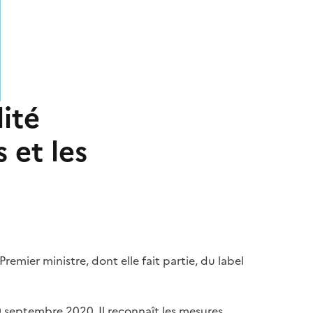
ité
 et les
remier ministre, dont elle fait partie, du label
10 septembre 2020. Il reconnaît les mesures