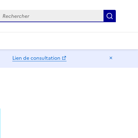
echercher
Recherch
Lien de consultation
Masquer l