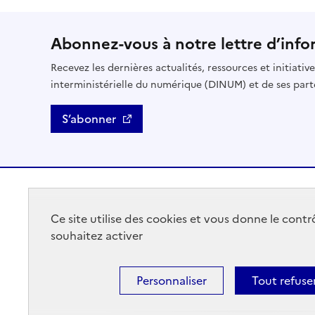
Abonnez-vous à notre lettre d’info
Recevez les dernières actualités, ressources et initiativ
interministérielle du numérique (DINUM) et de ses part
S’abonner
GOUVERNEMENT
Ce site utilise des cookies et vous donne le cont
souhaitez activer
Personnaliser
Tout refuse
Agenda
Nous contacter
Mentions légales
Accessi