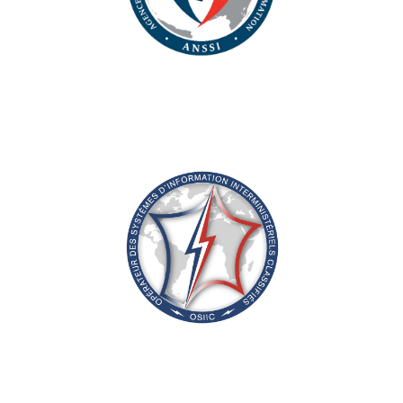
Aller à la page https://cyber.gouv.fr/
Aller à la page https://www.sgdsn.gouv.fr/notre-org