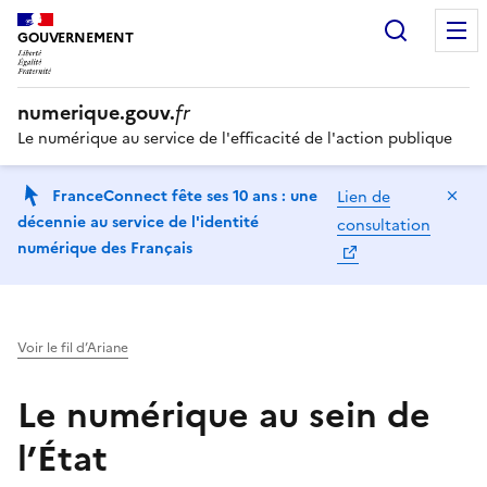
Recherc
GOUVERNEMENT
numerique.gouv.
fr
Le numérique au service de l'efficacité de l'action publique
Ma
FranceConnect fête ses 10 ans : une
Lien de
décennie au service de l'identité
consultation
numérique des Français
Voir le fil d’Ariane
Le numérique au sein de
l’État