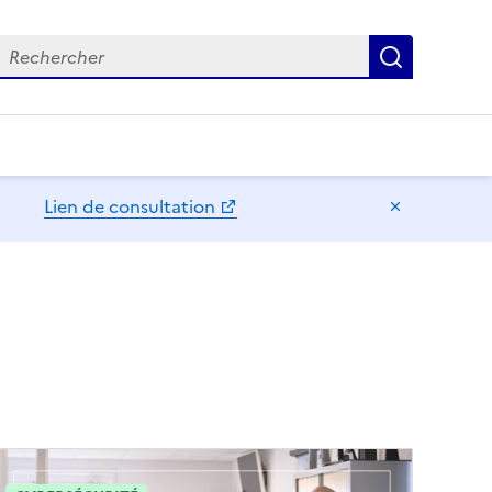
echercher
Recherch
Lien de consultation
Masquer l