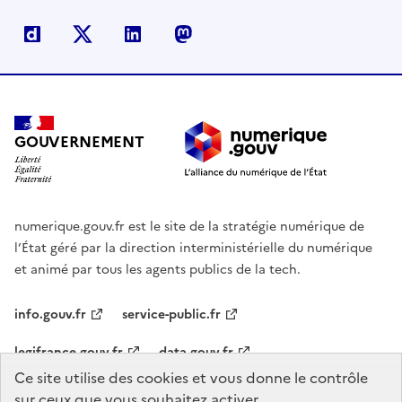
Dailymotion
X
Linkedin
Mastodon
GOUVERNEMENT
numerique.gouv.fr est le site de la stratégie numérique de
l’État géré par la direction interministérielle du numérique
et animé par tous les agents publics de la tech.
info.gouv.fr
service-public.fr
legifrance.gouv.fr
data.gouv.fr
Ce site utilise des cookies et vous donne le contrôle
sur ceux que vous souhaitez activer
Agenda
Nous contacter
Mentions légales
Accessibilité :