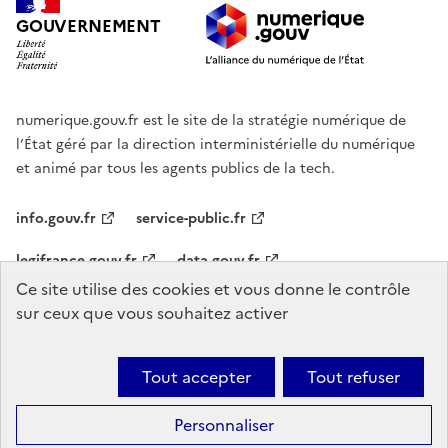
GOUVERNEMENT
numerique.gouv.fr est le site de la stratégie numérique de
l’État géré par la direction interministérielle du numérique
et animé par tous les agents publics de la tech.
info.gouv.fr
service-public.fr
legifrance.gouv.fr
data.gouv.fr
Ce site utilise des cookies et vous donne le contrôle
sur ceux que vous souhaitez activer
Agenda
Nous contacter
Mentions légales
Accessibilité :
partiellement conforme
Plan du site
Gestion des cookies
Tout accepter
Tout refuser
Sauf mention explicite de propriété intellectuelle détenue par des tiers,
les contenus de ce site sont proposés sous
licence etalab-2.0
Ce
Personnaliser
site est fait avec
Sites faciles