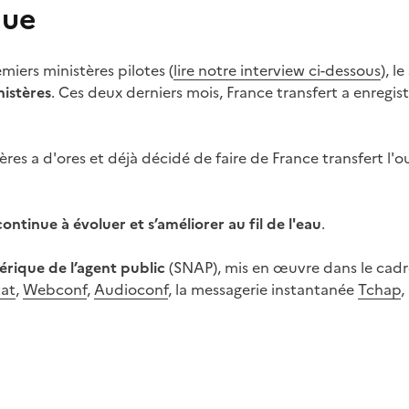
nue
miers ministères pilotes (
lire notre interview ci-dessous
), l
nistères
. Ces deux derniers mois, France transfert a enregi
res a d'ores et déjà décidé de faire de France transfert l'ou
continue à évoluer et s’améliorer au fil de l'eau
.
érique de l’agent public
(SNAP), mis en œuvre dans le cad
tat
,
Webconf
,
Audioconf
, la messagerie instantanée
Tchap
,