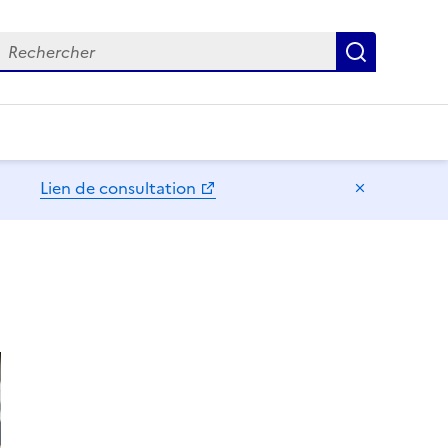
echercher
Recherch
Lien de consultation
Masquer l