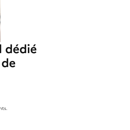
l dédié
 de
nts.